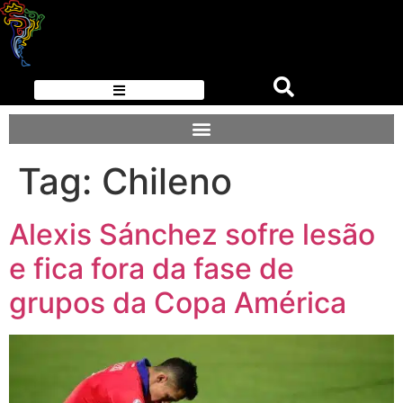
Tag:
Chileno
Alexis Sánchez sofre lesão
e fica fora da fase de
grupos da Copa América