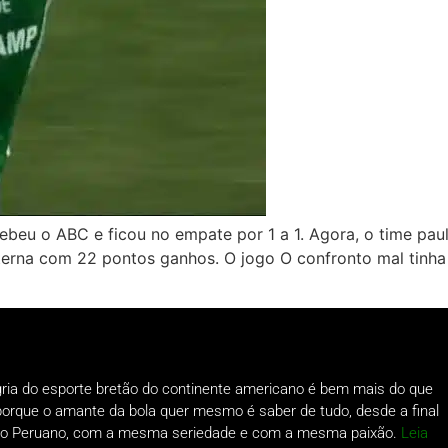
ebeu o ABC e ficou no empate por 1 a 1. Agora, o time pau
terna com 22 pontos ganhos. O jogo O confronto mal tinh
gria do esporte bretão do continente americano é bem mais do que
o porque o amante da bola quer mesmo é saber de tudo, desde a final
a do Peruano, com a mesma seriedade e com a mesma paixão.
Leia