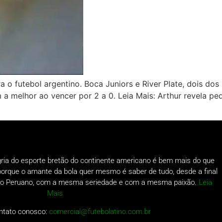
ra o futebol argentino. Boca Juniors e River Plate, dois do
m a melhor ao vencer por 2 a 0. Leia Mais: Arthur revela 
gria do esporte bretão do continente americano é bem mais do que
o porque o amante da bola quer mesmo é saber de tudo, desde a final
a do Peruano, com a mesma seriedade e com a mesma paixão.
Leia
Mais
ntato conosco:
comercial@futebolatino.com.br