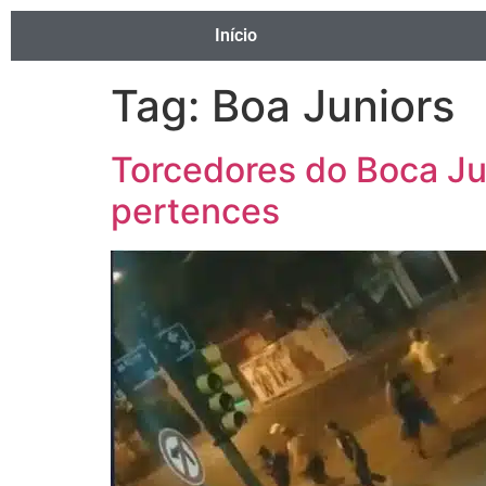
Início
Tag:
Boa Juniors
Torcedores do Boca Ju
pertences