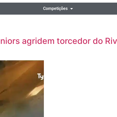
Competições
niors agridem torcedor do Ri