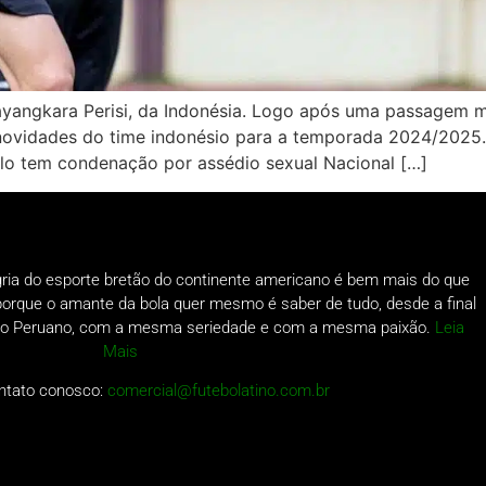
ayangkara Perisi, da Indonésia. Logo após uma passagem m
 novidades do time indonésio para a temporada 2024/2025. 
llo tem condenação por assédio sexual Nacional […]
gria do esporte bretão do continente americano é bem mais do que
o porque o amante da bola quer mesmo é saber de tudo, desde a final
a do Peruano, com a mesma seriedade e com a mesma paixão.
Leia
Mais
ntato conosco:
comercial@futebolatino.com.br