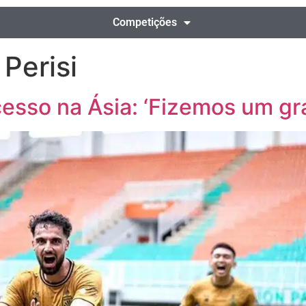
Competições
Perisi
esso na Ásia: ‘Fizemos um gr