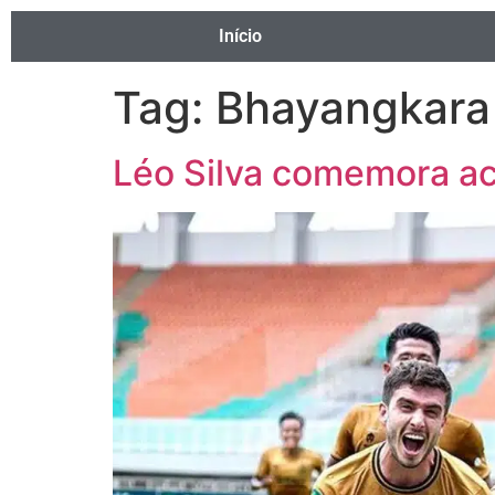
Início
Tag:
Bhayangkara 
Léo Silva comemora ac