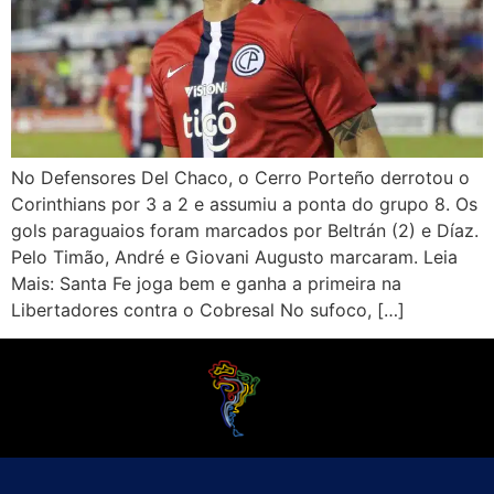
No Defensores Del Chaco, o Cerro Porteño derrotou o
Corinthians por 3 a 2 e assumiu a ponta do grupo 8. Os
gols paraguaios foram marcados por Beltrán (2) e Díaz.
Pelo Timão, André e Giovani Augusto marcaram. Leia
Mais: Santa Fe joga bem e ganha a primeira na
Libertadores contra o Cobresal No sufoco, […]
O Futebol Latino sabe que a alegria do esporte bretão do continente americano
é bem mais do que Brasil, Argentina e Uruguai. Isso porque o amante da bola