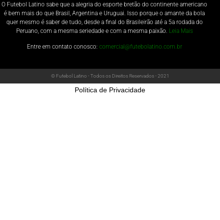
O Futebol Latino sabe que a alegria do esporte bretão do continente americano
é bem mais do que Brasil, Argentina e Uruguai. Isso porque o amante da bola
quer mesmo é saber de tudo, desde a final do Brasileirão até a 5a rodada do
Peruano, com a mesma seriedade e com a mesma paixão.
Leia Mais
Entre em contato conosco:
comercial@futebolatino.com.br
© Futebol Latino - Todos os Direitos Reservados - 2021
Política de Privacidade