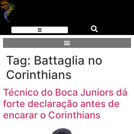
Tag:
Battaglia no
Corinthians
Técnico do Boca Juniors dá
forte declaração antes de
encarar o Corinthians