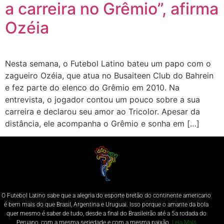
a carreira no Grêmio”, afirma
Ozéia
Nesta semana, o Futebol Latino bateu um papo com o
zagueiro Ozéia, que atua no Busaiteen Club do Bahrein
e fez parte do elenco do Grêmio em 2010. Na
entrevista, o jogador contou um pouco sobre a sua
carreira e declarou seu amor ao Tricolor. Apesar da
distância, ele acompanha o Grêmio e sonha em […]
O Futebol Latino sabe que a alegria do esporte bretão do continente americano
é bem mais do que Brasil, Argentina e Uruguai. Isso porque o amante da bola
quer mesmo é saber de tudo, desde a final do Brasileirão até a 5a rodada do
Peruano, com a mesma seriedade e com a mesma paixão.
Leia Mais