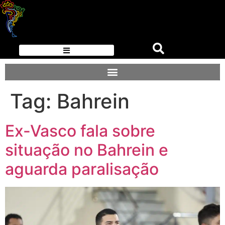
Tag:
Bahrein
Ex-Vasco fala sobre
situação no Bahrein e
aguarda paralisação