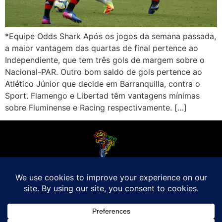
*Equipe Odds Shark Após os jogos da semana passada,
a maior vantagem das quartas de final pertence ao
Independiente, que tem três gols de margem sobre o
Nacional-PAR. Outro bom saldo de gols pertence ao
Atlético Júnior que decide em Barranquilla, contra o
Sport. Flamengo e Libertad têm vantagens mínimas
sobre Fluminense e Racing respectivamente. […]
O Futebol Latino sabe que a alegria do esporte bretão do continente americano
é bem mais do que Brasil, Argentina e Uruguai. Isso porque o amante da bola
quer mesmo é saber de tudo, desde a final do Brasileirão até a 5a rodada do
Peruano, com a mesma seriedade e com a mesma paixão.
Leia Mais
Entre em contato conosco:
comercial@futebolatino.com.br