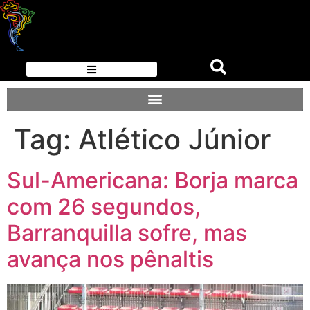
Tag:
Atlético Júnior
Sul-Americana: Borja marca
com 26 segundos,
Barranquilla sofre, mas
avança nos pênaltis