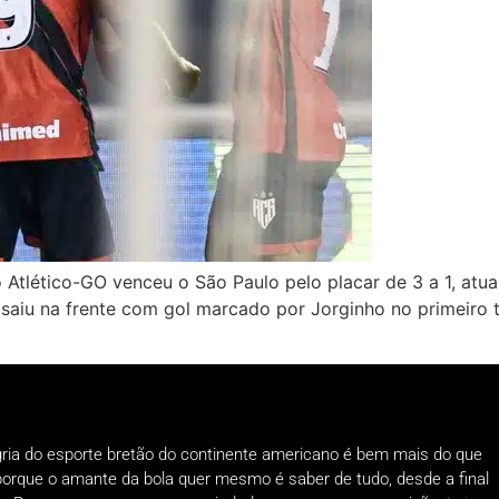
 o Atlético-GO venceu o São Paulo pelo placar de 3 a 1, at
 saiu na frente com gol marcado por Jorginho no primeiro
gria do esporte bretão do continente americano é bem mais do que
o porque o amante da bola quer mesmo é saber de tudo, desde a final