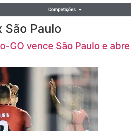
Competições
x São Paulo
co-GO vence São Paulo e abre