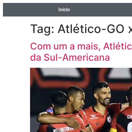
Início
Tag:
Atlético-GO 
Com um a mais, Atléti
da Sul-Americana