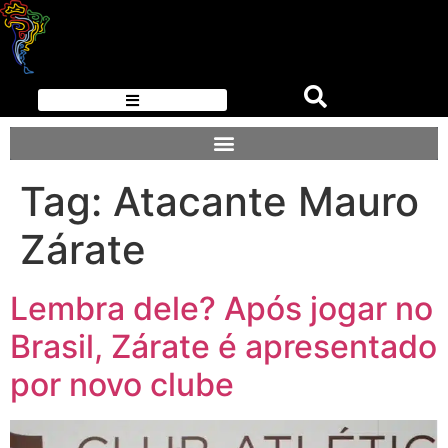
Tag:
Atacante Mauro
Zárate
Lembra dele? Após jogar no
Brasil, Zárate é apresentado
por novo clube