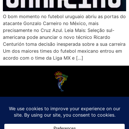
O bom momento no futebol uruguaio abriu as portas do
atacante Gonzalo Carneiro no México, mais
precisamente no Cruz Azul. Leia Mais: Seleção sul-
americana pode anunciar o novo técnico Ricardo
Centurión toma decisão inesperada sobre a sua carreira
Um dos maiores times do futebol mexicano entrou em
acordo com o time da Liga MX e […]
O Futebol Latino sabe que a alegria do esporte bretão do continente americano
é bem mais do que Brasil, Argentina e Uruguai. Isso porque o amante da bola
quer mesmo é saber de tudo, desde a final do Brasileirão até a 5a rodada do
Peruano, com a mesma seriedade e com a mesma paixão.
Leia Mais
Entre em contato conosco:
comercial@futebolatino.com.br