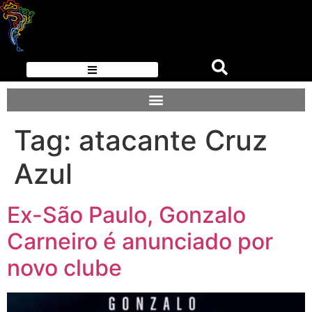
Tag:
atacante Cruz
Azul
Ex-São Paulo, Gonzalo
Carneiro é anunciado por
novo clube