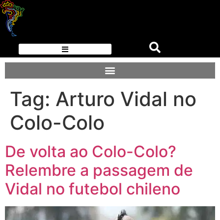
Tag:
Arturo Vidal no
Colo-Colo
De volta ao Colo-Colo?
Relembre a passagem de
Vidal no futebol chileno