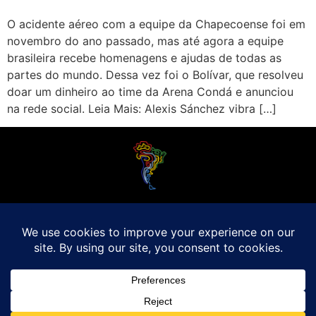
O acidente aéreo com a equipe da Chapecoense foi em
novembro do ano passado, mas até agora a equipe
brasileira recebe homenagens e ajudas de todas as
partes do mundo. Dessa vez foi o Bolívar, que resolveu
doar um dinheiro ao time da Arena Condá e anunciou
na rede social. Leia Mais: Alexis Sánchez vibra […]
O Futebol Latino sabe que a alegria do esporte bretão do continente americano
é bem mais do que Brasil, Argentina e Uruguai. Isso porque o amante da bola
quer mesmo é saber de tudo, desde a final do Brasileirão até a 5a rodada do
Peruano, com a mesma seriedade e com a mesma paixão.
Leia Mais
Entre em contato conosco:
comercial@futebolatino.com.br
© Futebol Latino - Todos os Direitos Reservados - 2021