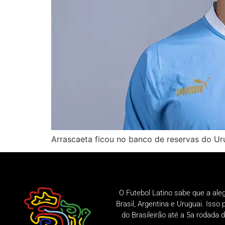
Arrascaeta ficou no banco de reservas do Ur
O Futebol Latino sabe que a ale
Brasil, Argentina e Uruguai. Iss
do Brasileirão até a 5a rodad