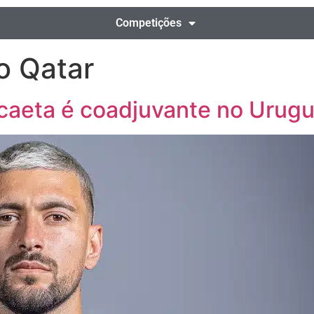
Competições
o Qatar
ascaeta é coadjuvante no Urugu