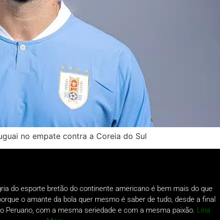
uguai no empate contra a Coreia do Sul
gria do esporte bretão do continente americano é bem mais do que
o porque o amante da bola quer mesmo é saber de tudo, desde a final
a do Peruano, com a mesma seriedade e com a mesma paixão.
Leia