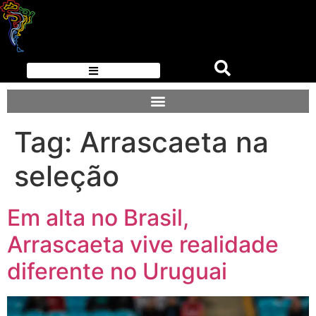
Tag:
Arrascaeta na
seleção
Em alta no Brasil,
Arrascaeta vive realidade
diferente no Uruguai