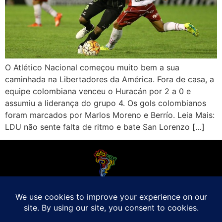
O Atlético Nacional começou muito bem a sua
caminhada na Libertadores da América. Fora de casa, a
equipe colombiana venceu o Huracán por 2 a 0 e
assumiu a liderança do grupo 4. Os gols colombianos
foram marcados por Marlos Moreno e Berrío. Leia Mais:
LDU não sente falta de ritmo e bate San Lorenzo […]
O Futebol Latino sabe que a alegria do esporte bretão do continente americano
é bem mais do que Brasil, Argentina e Uruguai. Isso porque o amante da bola
quer mesmo é saber de tudo, desde a final do Brasileirão até a 5a rodada do