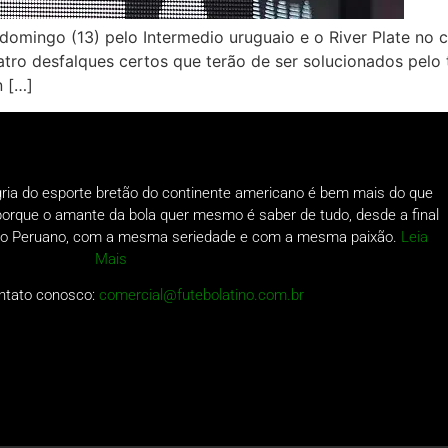
domingo (13) pelo Intermedio uruguaio e o River Plate no c
atro desfalques certos que terão de ser solucionados pelo 
n […]
gria do esporte bretão do continente americano é bem mais do que
o porque o amante da bola quer mesmo é saber de tudo, desde a final
a do Peruano, com a mesma seriedade e com a mesma paixão.
Leia
Mais
ntato conosco:
comercial@futebolatino.com.br