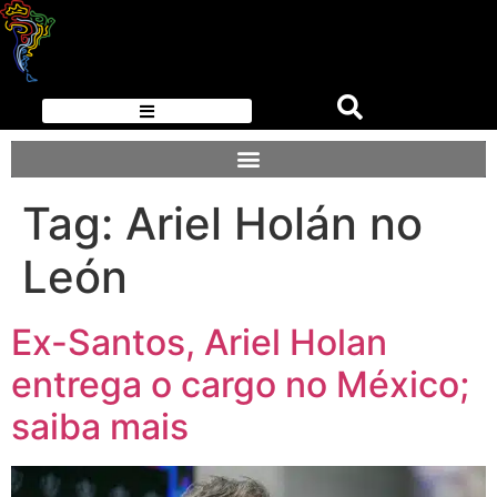
Tag:
Ariel Holán no
León
Ex-Santos, Ariel Holan
entrega o cargo no México;
saiba mais