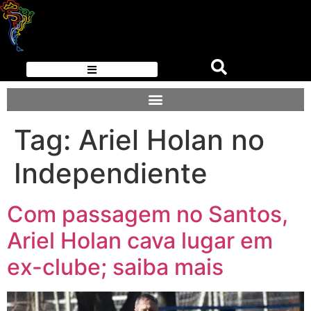
Tag:
Ariel Holan no
Independiente
Com passagem no Santos,
Ariel Holan cava lugar em
ex-clube; saiba mais