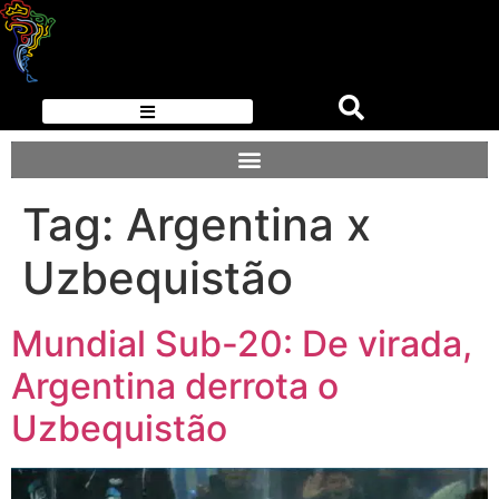
Tag:
Argentina x
Uzbequistão
Mundial Sub-20: De virada,
Argentina derrota o
Uzbequistão