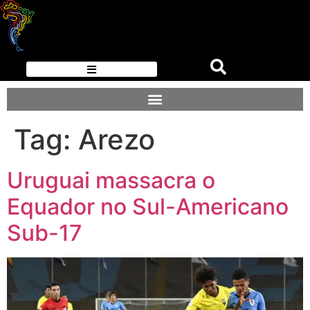
Tag:
Arezo
Uruguai massacra o
Equador no Sul-Americano
Sub-17