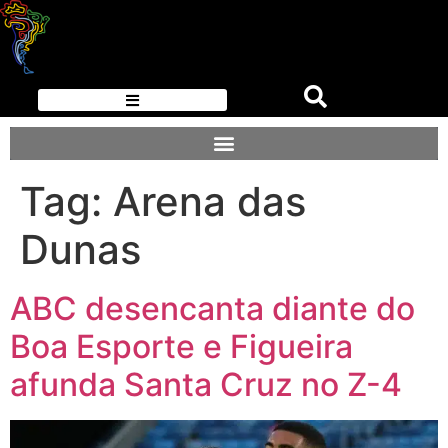
Tag:
Arena das
Dunas
ABC desencanta diante do
Boa Esporte e Figueira
afunda Santa Cruz no Z-4