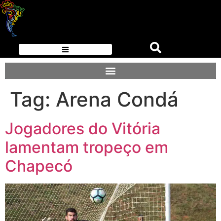
Tag:
Arena Condá
Jogadores do Vitória
lamentam tropeço em
Chapecó