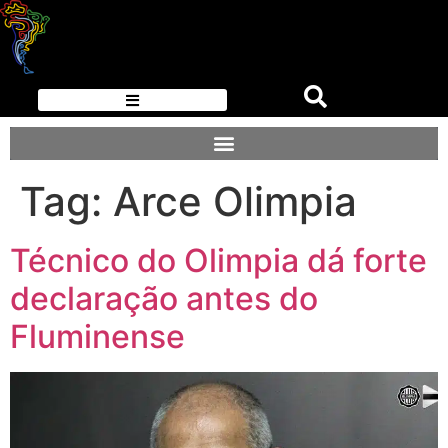
Tag:
Arce Olimpia
Técnico do Olimpia dá forte
declaração antes do
Fluminense