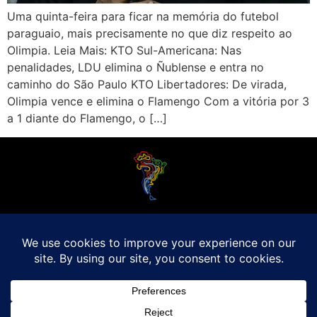
Uma quinta-feira para ficar na memória do futebol
paraguaio, mais precisamente no que diz respeito ao
Olimpia. Leia Mais: KTO Sul-Americana: Nas
penalidades, LDU elimina o Ñublense e entra no
caminho do São Paulo KTO Libertadores: De virada,
Olimpia vence e elimina o Flamengo Com a vitória por 3
a 1 diante do Flamengo, o […]
O Futebol Latino sabe que a alegria do esporte bretão do continente americano
é bem mais do que Brasil, Argentina e Uruguai. Isso porque o amante da bola
quer mesmo é saber de tudo, desde a final do Brasileirão até a 5a rodada do
Peruano, com a mesma seriedade e com a mesma paixão.
Leia Mais
Entre em contato conosco:
comercial@futebolatino.com.br