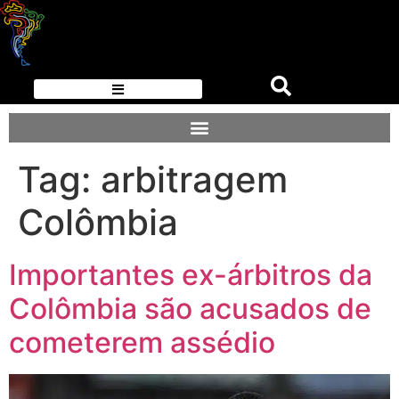
Tag:
arbitragem
Colômbia
Importantes ex-árbitros da
Colômbia são acusados de
cometerem assédio