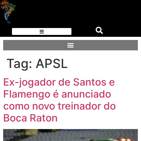
Tag:
APSL
Ex-jogador de Santos e
Flamengo é anunciado
como novo treinador do
Boca Raton