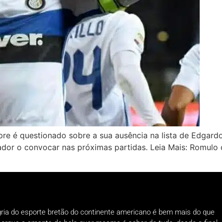
empre é questionado sobre a sua ausência na lista de Edgard
ador o convocar nas próximas partidas. Leia Mais: Romulo
gria do esporte bretão do continente americano é bem mais do que