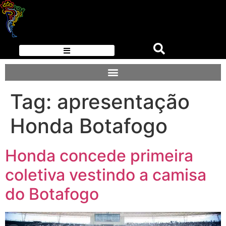
Tag:
apresentação
Honda Botafogo
Honda concede primeira
coletiva vestindo a camisa
do Botafogo