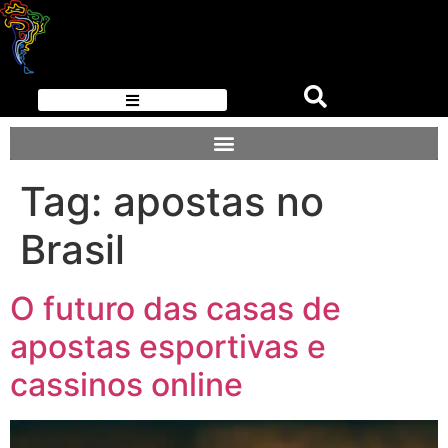
Tag:
apostas no
Brasil
O futuro das casas de
apostas esportivas e
cassinos online