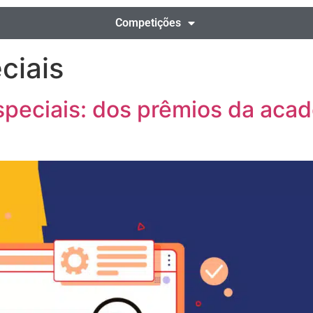
Competições
ciais
peciais: dos prêmios da acad