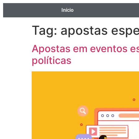
Início
Tag:
apostas espe
Apostas em eventos es
políticas