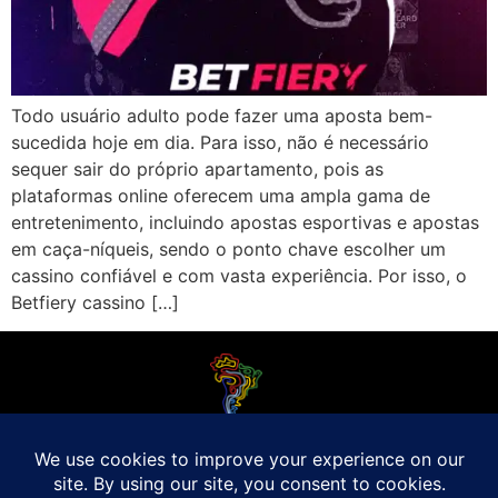
Todo usuário adulto pode fazer uma aposta bem-
sucedida hoje em dia. Para isso, não é necessário
sequer sair do próprio apartamento, pois as
plataformas online oferecem uma ampla gama de
entretenimento, incluindo apostas esportivas e apostas
em caça-níqueis, sendo o ponto chave escolher um
cassino confiável e com vasta experiência. Por isso, o
Betfiery cassino […]
O Futebol Latino sabe que a alegria do esporte bretão do continente americano
é bem mais do que Brasil, Argentina e Uruguai. Isso porque o amante da bola