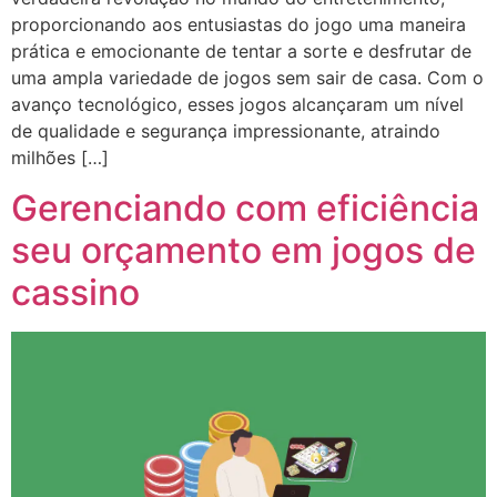
proporcionando aos entusiastas do jogo uma maneira
prática e emocionante de tentar a sorte e desfrutar de
uma ampla variedade de jogos sem sair de casa. Com o
avanço tecnológico, esses jogos alcançaram um nível
de qualidade e segurança impressionante, atraindo
milhões […]
Gerenciando com eficiência
seu orçamento em jogos de
cassino