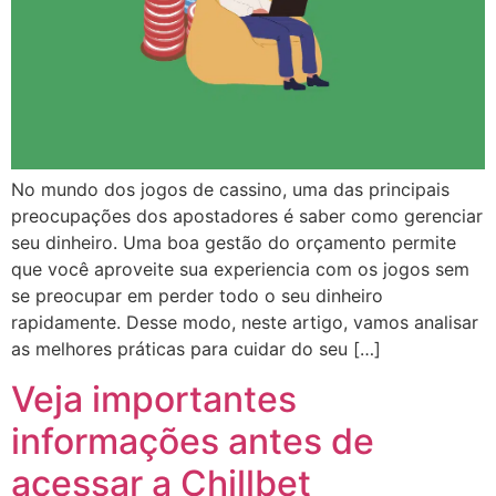
No mundo dos jogos de cassino, uma das principais
preocupações dos apostadores é saber como gerenciar
seu dinheiro. Uma boa gestão do orçamento permite
que você aproveite sua experiencia com os jogos sem
se preocupar em perder todo o seu dinheiro
rapidamente. Desse modo, neste artigo, vamos analisar
as melhores práticas para cuidar do seu […]
Veja importantes
informações antes de
acessar a Chillbet