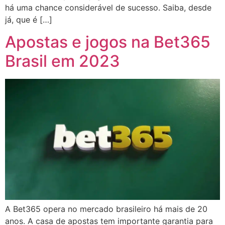
há uma chance considerável de sucesso. Saiba, desde
já, que é […]
Apostas e jogos na Bet365
Brasil em 2023
A Bet365 opera no mercado brasileiro há mais de 20
anos. A casa de apostas tem importante garantia para