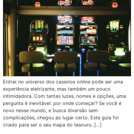
Entrar no universo dos cassinos online pode ser uma
experiência eletrizante, mas também um pouco
intimidadora. Com tantas luzes, nomes e opções, uma
pergunta é inevitável: por onde começar? Se você é
novo nesse mundo, e busca diversão sem
complicações, chegou ao lugar certo. Este guia foi
criado para ser o seu mapa do tesouro. […]