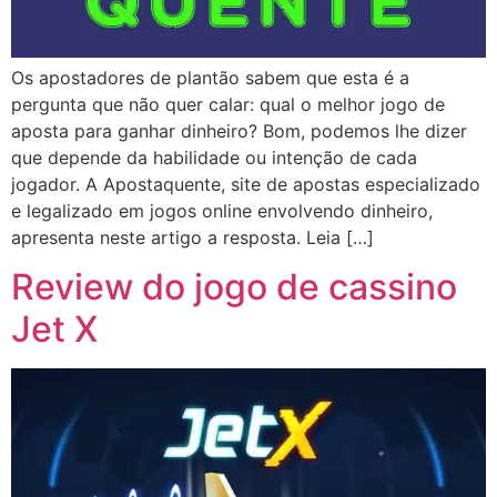
Os apostadores de plantão sabem que esta é a
pergunta que não quer calar: qual o melhor jogo de
aposta para ganhar dinheiro? Bom, podemos lhe dizer
que depende da habilidade ou intenção de cada
jogador. A Apostaquente, site de apostas especializado
e legalizado em jogos online envolvendo dinheiro,
apresenta neste artigo a resposta. Leia […]
Review do jogo de cassino
Jet X