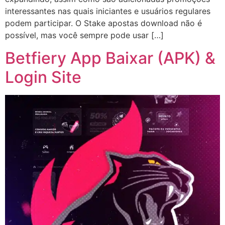
interessantes nas quais iniciantes e usuários regulares
podem participar. O Stake apostas download não é
possível, mas você sempre pode usar […]
Betfiery App Baixar (APK) &
Login Site