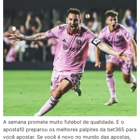
A semana promete muito futebol de qualidade. E o
aposta10 preparou os melhores palpites da bet365 para
você apostar. Se você é novo no mundo das apostas,