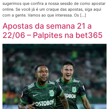
sugerimos que confira a nossa sessão de como apostar
online. Se você já é um craque das apostas, siga aqui
com a gente. Vamos ao que interessa. Os […]
Apostas da semana 21 a
22/06 – Palpites na bet365