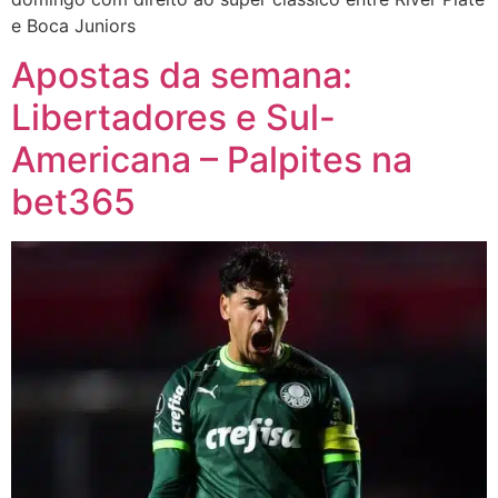
e Boca Juniors
Apostas da semana:
Libertadores e Sul-
Americana – Palpites na
bet365