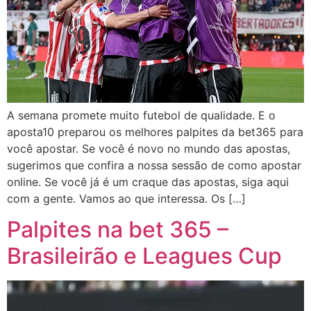
A semana promete muito futebol de qualidade. E o
aposta10 preparou os melhores palpites da bet365 para
você apostar. Se você é novo no mundo das apostas,
sugerimos que confira a nossa sessão de como apostar
online. Se você já é um craque das apostas, siga aqui
com a gente. Vamos ao que interessa. Os […]
Palpites na bet 365 –
Brasileirão e Leagues Cup