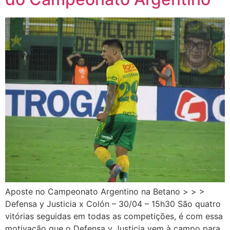
Aposte no Campeonato Argentino na Betano > > >
Defensa y Justicia x Colón – 30/04 – 15h30 São quatro
vitórias seguidas em todas as competições, é com essa
motivação que o Defensa y Justicia vem à campo para