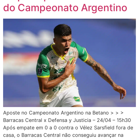
do Campeonato Argentino
Aposte no Campeonato Argentino na Betano > > >
Barracas Central x Defensa y Justicia – 24/04 – 15h30
Após empate em 0 a 0 contra o Vélez Sarsfield fora de
casa, o Barracas Central não conseguiu avançar na