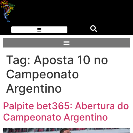
Tag:
Aposta 10 no
Campeonato
Argentino
Palpite bet365: Abertura do
Campeonato Argentino