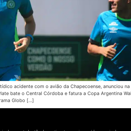
tídico acidente com o avião da Chapecoense, anunciou na ú
ate bate o Central Córdoba e fatura a Copa Argentina Walt
rama Globo […]