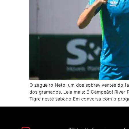
O zagueiro Neto, um dos sobreviventes do fa
dos gramados. Leia mais: É Campeão! River Pl
Tigre neste sábado Em conversa com o prog