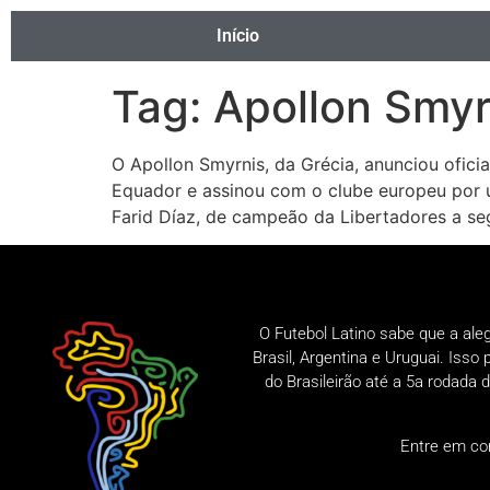
Início
Tag:
Apollon Smyr
O Apollon Smyrnis, da Grécia, anunciou ofici
Equador e assinou com o clube europeu por u
Farid Díaz, de campeão da Libertadores a se
O Futebol Latino sabe que a ale
Brasil, Argentina e Uruguai. Iss
do Brasileirão até a 5a rodad
Entre em co