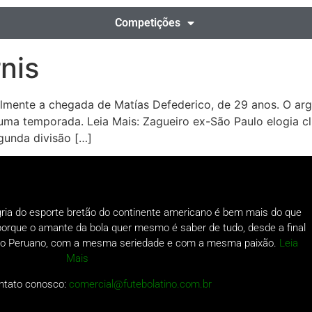
Competições
nis
almente a chegada de Matías Defederico, de 29 anos. O arg
ma temporada. Leia Mais: Zagueiro ex-São Paulo elogia clu
gunda divisão […]
gria do esporte bretão do continente americano é bem mais do que
o porque o amante da bola quer mesmo é saber de tudo, desde a final
a do Peruano, com a mesma seriedade e com a mesma paixão.
Leia
Mais
ntato conosco:
comercial@futebolatino.com.br