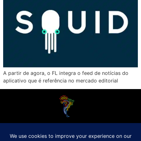
A partir de agora, o FL integra o feed de notícias do
aplicativo que é referência no mercado editorial
O Futebol Latino sabe que a alegria do esporte bretão do continente americano
é bem mais do que Brasil, Argentina e Uruguai. Isso porque o amante da bola
quer mesmo é saber de tudo, desde a final do Brasileirão até a 5a rodada do