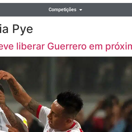
Competições
ia Pye
eve liberar Guerrero em próx