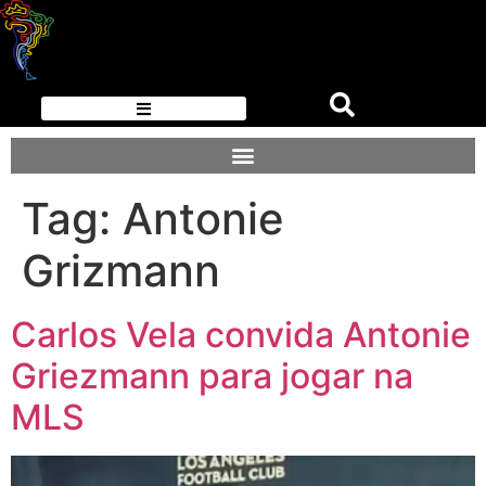
Tag:
Antonie
Grizmann
Carlos Vela convida Antonie
Griezmann para jogar na
MLS