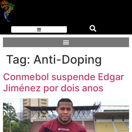
Tag:
Anti-Doping
Conmebol suspende Edgar
Jiménez por dois anos