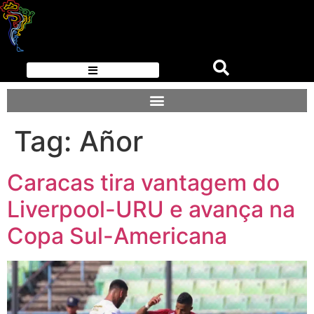
Tag:
Añor
Caracas tira vantagem do
Liverpool-URU e avança na
Copa Sul-Americana