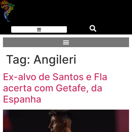
Tag:
Angileri
Ex-alvo de Santos e Fla
acerta com Getafe, da
Espanha