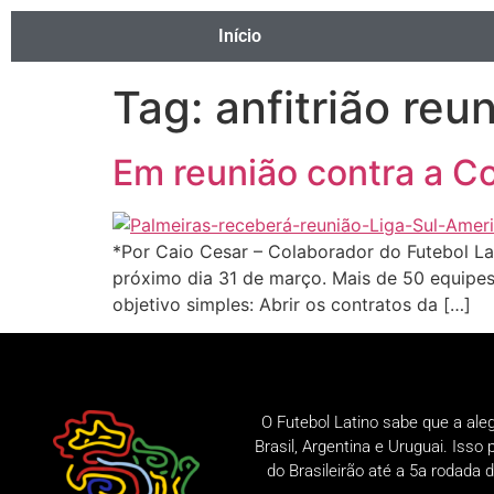
Início
Tag:
anfitrião reu
Em reunião contra a C
*Por Caio Cesar – Colaborador do Futebol La
próximo dia 31 de março. Mais de 50 equipe
objetivo simples: Abrir os contratos da […]
O Futebol Latino sabe que a ale
Brasil, Argentina e Uruguai. Iss
do Brasileirão até a 5a rodad