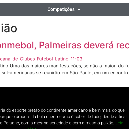
Competições
nião
onmebol, Palmeiras deverá re
tino Uma das maiores manifestações, se não a maior, do fu
s sul-americanas se reunirão em São Paulo, em um encontr
gria do esporte bretão do continente americano é bem mais do que
o porque o amante da bola quer mesmo é saber de tudo, desde a final
a do Peruano, com a mesma seriedade e com a mesma paixão.
Leia