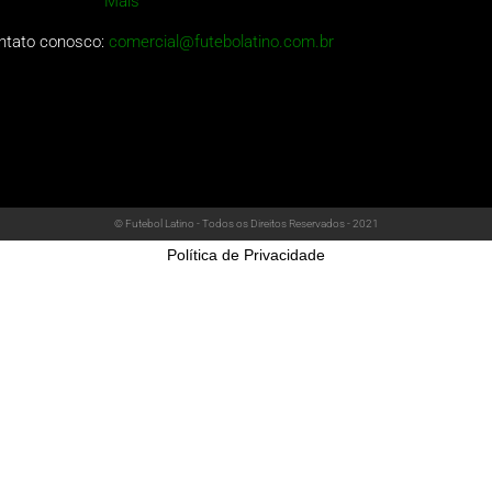
Mais
ntato conosco:
comercial@futebolatino.com.br
© Futebol Latino - Todos os Direitos Reservados - 2021
Política de Privacidade