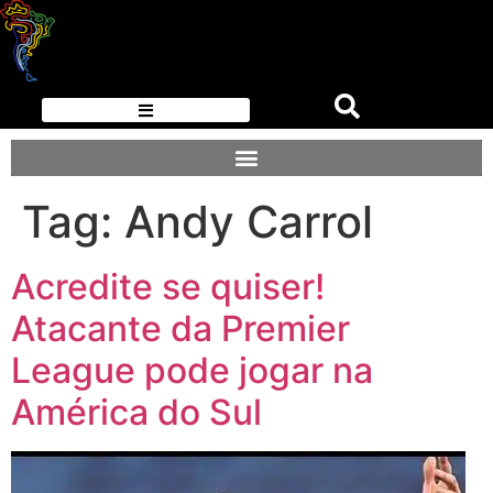
Tag:
Andy Carrol
Acredite se quiser!
Atacante da Premier
League pode jogar na
América do Sul