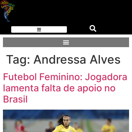
Tag:
Andressa Alves
Futebol Feminino: Jogadora
lamenta falta de apoio no
Brasil