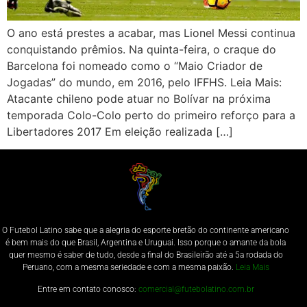
O ano está prestes a acabar, mas Lionel Messi continua
conquistando prêmios. Na quinta-feira, o craque do
Barcelona foi nomeado como o “Maio Criador de
Jogadas” do mundo, em 2016, pelo IFFHS. Leia Mais:
Atacante chileno pode atuar no Bolívar na próxima
temporada Colo-Colo perto do primeiro reforço para a
Libertadores 2017 Em eleição realizada […]
O Futebol Latino sabe que a alegria do esporte bretão do continente americano
é bem mais do que Brasil, Argentina e Uruguai. Isso porque o amante da bola
quer mesmo é saber de tudo, desde a final do Brasileirão até a 5a rodada do
Peruano, com a mesma seriedade e com a mesma paixão.
Leia Mais
Entre em contato conosco:
comercial@futebolatino.com.br