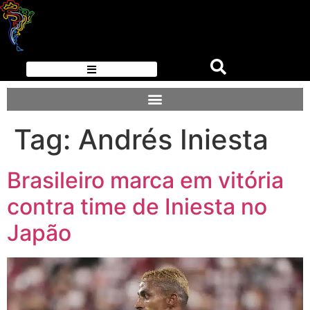
Tag:
Andrés Iniesta
Brasileiro marca em vitória
contra time de Iniesta no
Japão