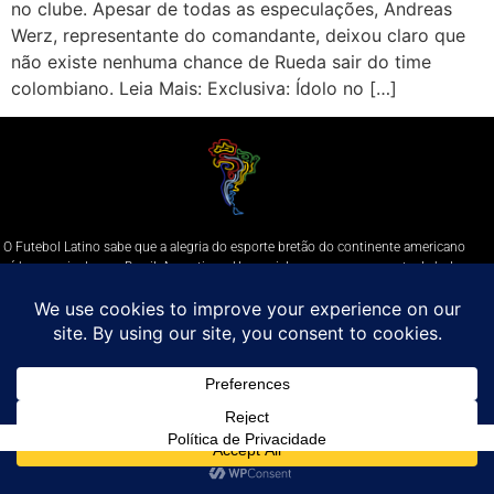
no clube. Apesar de todas as especulações, Andreas
Werz, representante do comandante, deixou claro que
não existe nenhuma chance de Rueda sair do time
colombiano. Leia Mais: Exclusiva: Ídolo no […]
O Futebol Latino sabe que a alegria do esporte bretão do continente americano
é bem mais do que Brasil, Argentina e Uruguai. Isso porque o amante da bola
quer mesmo é saber de tudo, desde a final do Brasileirão até a 5a rodada do
Peruano, com a mesma seriedade e com a mesma paixão.
Leia Mais
Entre em contato conosco:
comercial@futebolatino.com.br
© Futebol Latino - Todos os Direitos Reservados - 2021
Política de Privacidade