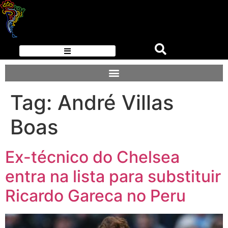
Tag:
André Villas
Boas
Ex-técnico do Chelsea
entra na lista para substituir
Ricardo Gareca no Peru