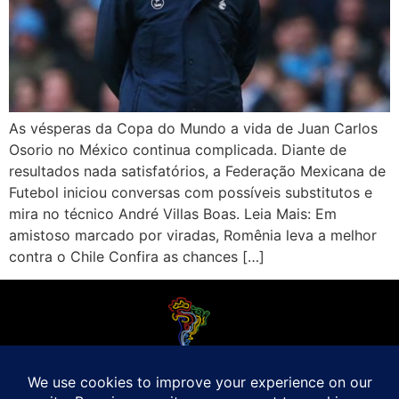
As vésperas da Copa do Mundo a vida de Juan Carlos
Osorio no México continua complicada. Diante de
resultados nada satisfatórios, a Federação Mexicana de
Futebol iniciou conversas com possíveis substitutos e
mira no técnico André Villas Boas. Leia Mais: Em
amistoso marcado por viradas, Romênia leva a melhor
contra o Chile Confira as chances […]
O Futebol Latino sabe que a alegria do esporte bretão do continente americano