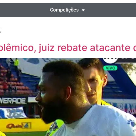
Competições
s
polêmico, juiz rebate atacant