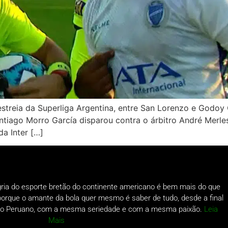
streia da Superliga Argentina, entre San Lorenzo e Godoy 
ntiago Morro García disparou contra o árbitro André Merles,
da Inter […]
gria do esporte bretão do continente americano é bem mais do que
o porque o amante da bola quer mesmo é saber de tudo, desde a final
a do Peruano, com a mesma seriedade e com a mesma paixão.
Leia
Mais