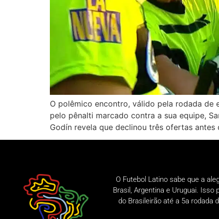
O polêmico encontro, válido pela rodada de e
pelo pênalti marcado contra a sua equipe, Sa
Godín revela que declinou três ofertas antes 
O Futebol Latino sabe que a ale
Brasil, Argentina e Uruguai. Iss
do Brasileirão até a 5a rodad