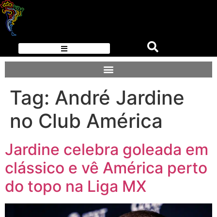
Tag:
André Jardine
no Club América
Jardine celebra goleada em
clássico e vê América perto
do topo na Liga MX