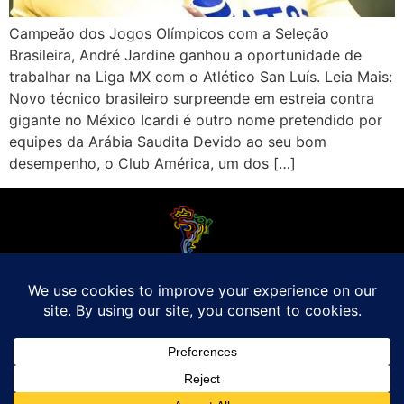
Campeão dos Jogos Olímpicos com a Seleção
Brasileira, André Jardine ganhou a oportunidade de
trabalhar na Liga MX com o Atlético San Luís. Leia Mais:
Novo técnico brasileiro surpreende em estreia contra
gigante no México Icardi é outro nome pretendido por
equipes da Arábia Saudita Devido ao seu bom
desempenho, o Club América, um dos […]
O Futebol Latino sabe que a alegria do esporte bretão do continente americano
é bem mais do que Brasil, Argentina e Uruguai. Isso porque o amante da bola
quer mesmo é saber de tudo, desde a final do Brasileirão até a 5a rodada do
Peruano, com a mesma seriedade e com a mesma paixão.
Leia Mais
Entre em contato conosco:
comercial@futebolatino.com.br